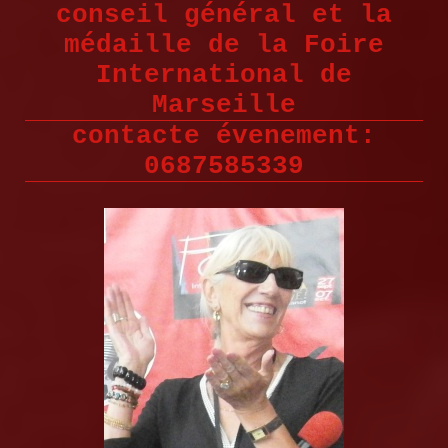
conseil général et la
médaille de la Foire
International de
Marseille
contacte évenement:
0687585339