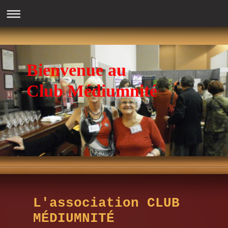
Bienvenue au
Club Médiumnité
L'association CLUB
MÉDIUMNITÉ